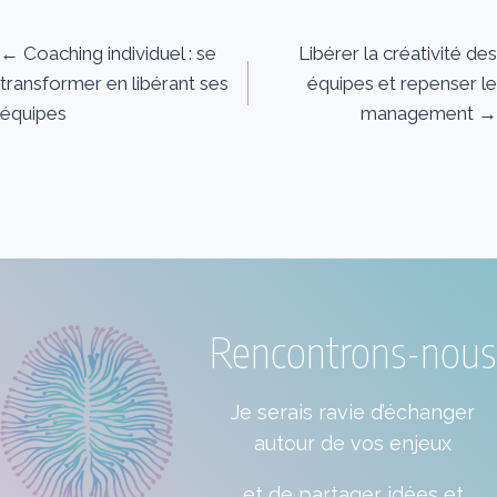
Posts
← Coaching individuel : se
Libérer la créativité des
transformer en libérant ses
équipes et repenser le
navigation
équipes
management →
Rencontrons-nous
Je serais ravie d’échanger
autour de vos enjeux
et de partager idées et