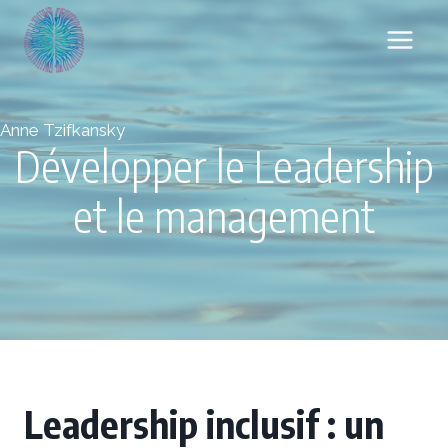
Aller
au
contenu
Anne Tzifkansky
Développer le Leadership
et le management
Leadership inclusif : un